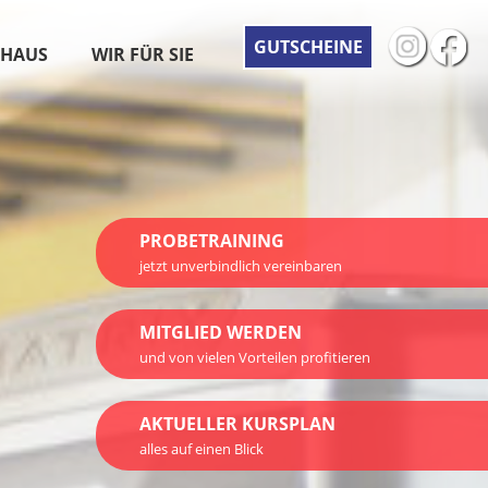
GUTSCHEINE
SHAUS
WIR FÜR SIE
PROBETRAINING
jetzt unverbindlich vereinbaren
MITGLIED WERDEN
und von vielen Vorteilen profitieren
AKTUELLER KURSPLAN
alles auf einen Blick