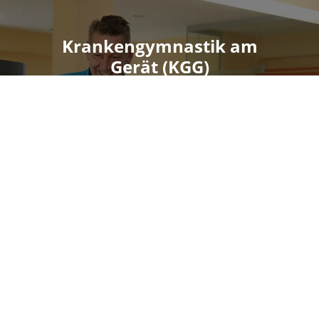
Krankengymnastik am
Gerät (KGG)
Krankengymnastik am Gerät (KGG)
ist eine gerätegestützte
Therapieform innerhalb der
Physiotherapie, bei der individuell
angepasste Übungen an speziellen
Trainingsgeräten durchgeführt
werden. Ziel ist es, Muskelkraft,
Ausdauer, Koordination und
Beweglichkeit gezielt zu verbessern
– insbesondere nach Operationen,
Verletzungen oder bei chronischen