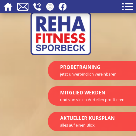
PROBETRAINING
jetzt unverbindlich vereinbaren
MITGLIED WERDEN
und von vielen Vorteilen profitieren
AKTUELLER KURSPLAN
alles auf einen Blick